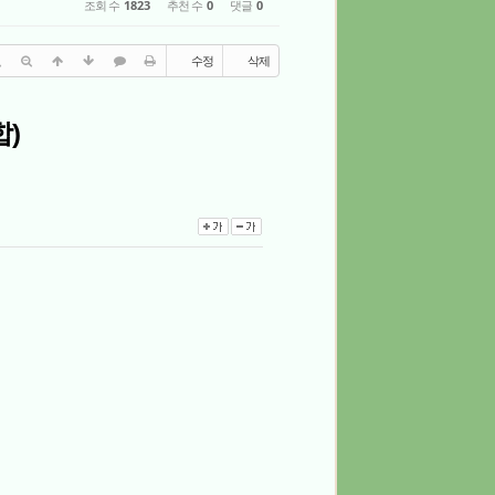
조회 수
1823
추천 수
0
댓글
0
수정
삭제
)