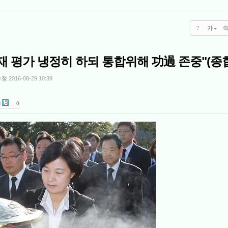
?
가
 평가 냉정히 하되 통합위해 功過 존중"(종합
수정
2016-08-29 10:39
1
0