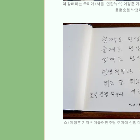
역 참배하는 추미애 (서울=연합뉴스) 이정훈 기
울현충원 박정희
스) 이정훈 기자 = 더불어민주당 추미애 신임