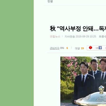
민생
秋 "역사부정 안돼…독재
연합뉴스
기사전송
2016-08-29 10:25
최종
관심지수
6%
6
18
댓글
19