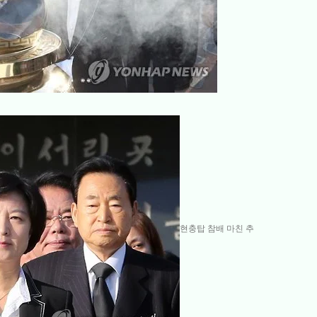
현충탑 참배 마친 추