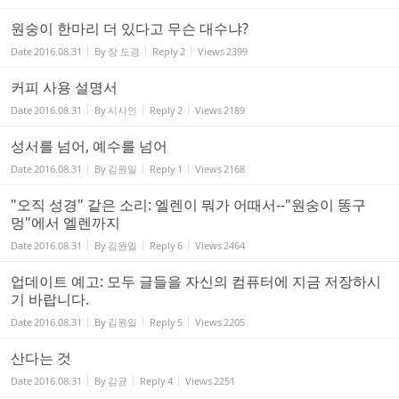
원숭이 한마리 더 있다고 무슨 대수냐?
Date
2016.08.31
By
장 도경
Reply
2
Views
2399
커피 사용 설명서
Date
2016.08.31
By
시사인
Reply
2
Views
2189
성서를 넘어, 예수를 넘어
Date
2016.08.31
By
김원일
Reply
1
Views
2168
"오직 성경" 같은 소리: 엘렌이 뭐가 어때서--"원숭이 똥구
멍"에서 엘렌까지
Date
2016.08.31
By
김원일
Reply
6
Views
2464
업데이트 예고: 모두 글들을 자신의 컴퓨터에 지금 저장하시
기 바랍니다.
Date
2016.08.31
By
김원일
Reply
5
Views
2205
산다는 것
Date
2016.08.31
By
김균
Reply
4
Views
2251