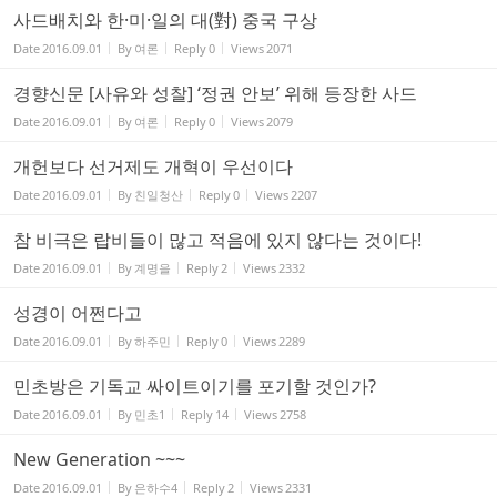
사드배치와 한·미·일의 대(對) 중국 구상
Date
2016.09.01
By
여론
Reply
0
Views
2071
경향신문 [사유와 성찰] ‘정권 안보’ 위해 등장한 사드
Date
2016.09.01
By
여론
Reply
0
Views
2079
개헌보다 선거제도 개혁이 우선이다
Date
2016.09.01
By
친일청산
Reply
0
Views
2207
참 비극은 랍비들이 많고 적음에 있지 않다는 것이다!
Date
2016.09.01
By
계명을
Reply
2
Views
2332
성경이 어쩐다고
Date
2016.09.01
By
하주민
Reply
0
Views
2289
민초방은 기독교 싸이트이기를 포기할 것인가?
Date
2016.09.01
By
민초1
Reply
14
Views
2758
New Generation ~~~
Date
2016.09.01
By
은하수4
Reply
2
Views
2331