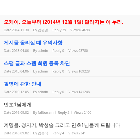
오케이, 오늘부터 (2014년 12월 1일) 달라지는 이 누리.
Date
2014.11.30
By
김원일
Reply
29
Views
64698
게시물 올리실 때 유의사항
Date
2013.04.06
By
admin
Reply
0
Views
93780
스팸 글과 스팸 회원 등록 차단
Date
2013.04.06
By
admin
Reply
0
Views
109228
필명에 관한 안내
Date
2010.12.05
By
admin
Reply
0
Views
141248
민초1님에게
Date
2016.09.02
By
fallbaram
Reply
2
Views
2400
계명을, 청지기, 박성술 그리고 민초1님들께 드립니다
Date
2016.09.02
By
김종식
Reply
4
Views
2341