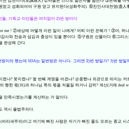
이면 감천이다
至誠感天
②
하늘은 스스로 돕는자를 돕는다
③
은혜를 아
(
)
원얻고 성화되어야 구원 얻고 유지된다
성화주의
⑥
진인사대천명
盡人
(
).
(
인들
기독교 이단들은 여지없이 2)번 방이다
,
.
②
세상에 어떻게 이런 일이 나에게
어찌 이런 은혜가
③
아
하나
 for me !
?
!
,
④
감사와 찬송과 섬김과 충성이 있을 뿐이다
⑤
구원은 선물이다
⑥
그리스
.
을 완성해 간다
.
번방이라 했는데
는 일번방은 아니다
그러면 2)번 방일가
번 방일
SDA
.
? 3)
 지켰냐
못지켰냐
몇 번째 계명을 어겼냐
순종했냐 외관으로 따지는 커
?
?
?
의 행한 몫
의
과 하나님 쪽의 몫을 저울질 하거나 감히
계산
거래
(
)
?
(
deal w
을 만족시켰는가를 계산하는 거 말이다
.
도 역시 율법주의다
.
의
바리새주의
이고 여기에 빠진 사람은 자기가 빠진 줄도 모르는 종교 
(
)