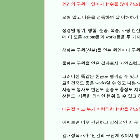
인간의 구원에 있어서 행위를 많이 강조
오해 말고 다음을 정독하여 잘 이해하기
성경엔 행위
행함
순종
복종
사랑 헌신
,
,
,
,
데 이 모든
들과
들을 두 가
actions
works
첫째는 구원(신분)을 얻는 원인이나 구
둘째는 구원을 얻은 결과로서 자연스럽
그러니깐 똑같은 헌금도 행위일 수 있고
교회건축도 좋은
일 수 있고 나쁜
works
w
사랑도 봉사도 헌신도 순종도 충성도 지
선행도 지독한 외식인 행위 일 수 있고
대관절 어느 누가 바람직한 행함을 강
어찌보면 너무 간단하고 상식적인 이 두
김대성목사가
인간의 구원에 있어서 행
“