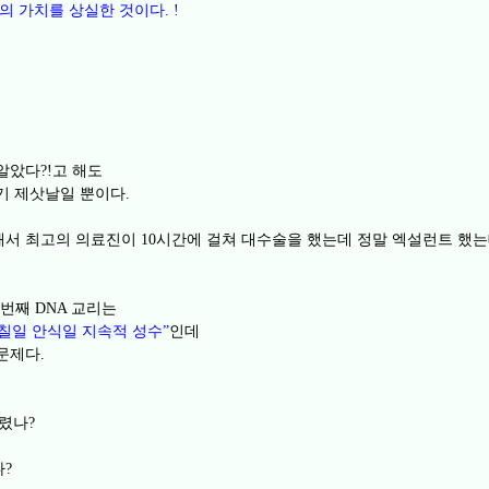
의 가치를 상실한 것이다
. !
 알았다
고 해도
?!
기 제삿날일 뿐이다
.
해서 최고의 의료진이
시간에 걸쳐 대수술을 했는데 정말 엑설런트 했는
10
?
 번째
교리는
DNA
칠일 안식일 지속적 성수
인데
”
 문제다
.
걸렸나
?
나
?