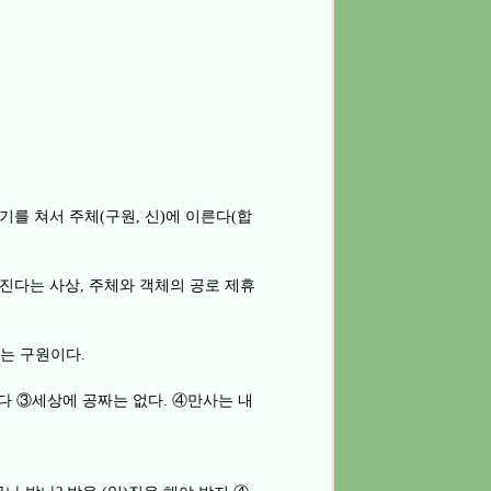
자기를 쳐서 주체
구원
신
에 이른다
합
(
,
)
(
뤄진다는 사상
주체와 객체의 공로 제휴
,
는 구원이다
.
자다
③
세상에 공짜는 없다
④
만사는 내
.