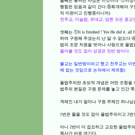
둘째는 통하는 사상은 이것이다
①
지성
.
행함은 믿음과 같이 간다
⑤
회개해야 구
직 미완이고 진행중이니까
)
천주교
이슬람
유대교
암튼 모든 종교
,
,
,
셋째는
①
It is finished ! Yes He did it. all
하여 구원해 주셨는지 난 알 수 없도다
법의 조문 차원을 벗어나 사랑으로 율법
물어볼 것도 없이 성경은 3)번 방이다
.
불교는 일번방이라고 했고 천주교는 이
에 없는 것임으로 논의에서 제외함
)
율법주의란 초보적 개념은 어떤 조항을
법주의 본질은 구원 문제를 놓고 인간 쪽
객체인 내가 얼마나 구원 주체인 하나님
번은 물을 것도 없이 율법주의이고
번
1
2
아니
번이 더 집요하고 교묘한 율법주
2
목사가 바로 여기다
.