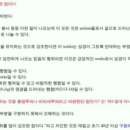
한 점이다
.
 바란다
.
 봉사 등등 이런 말이 나오는데 이 모든 것은
들로서 겉으로 드러
actions
지로 나눌 수 있다
.
원을 유지하는 것으로 강조한다면 이
는 성경이 그토록 반대하는 부
works
고 당연하게 나오는 믿음의 행위라면 이것은 긍정적인
로서 성경이 
works
 행함일 수 있다
.
일 수 있다
orks
.
독한 행위일 수 있고 바람직한 행함일 수 있다
.
 하나님의 영광을 드러내는 행함
마
일 수 있다
(
5/13-14)
.
조하는 것을 율법주의나 바리새주의라고 비판한단 말인가
오
절대 아
?
! NO
 부분을 구분하지 못해서 오해하는 것이다
.
위를 많이 강조한 점이다
라고 자인한 것은 재림교 초기
년 이상
구원의
.”
40