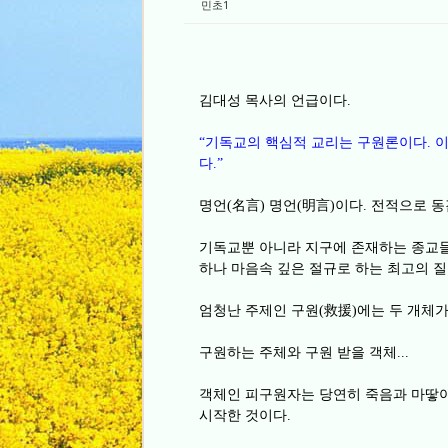
민초1
김대성 목사의 언급이다
.
기독교의 핵심적 교리는 구원론이다
이
“
.
다
.”
명언
名言
명언
明言
이다
전적으로 
(
)
(
)
.
기독교뿐 아니라 지구에 존재하는 종교
하나 마음속 깊은 절규로 하는 최고의 
엄청난 주제인 구원
救援
에는 두 개체가
(
)
구원하는 주체와 구원 받을 객체
...
객체인 피구원자는 당연히 죽음과 마땋
시작한 것이다
.