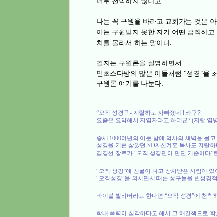
너무 천박하지 않냐고
....
나는 꼭 구원을 바라고 교회가는 것은 
이는 구원받지 못한 자가 어떤 끔직하고
치를 몰라서 하는 말이다.
필자는 구원론을 설명하면서
민초스다방의 많은 이들처럼
성경
을 
“
”
구원론 얘기를 나눈다.
“
오직 성경
”? -
지랄하고 자빠졌네 ! 라구?
요즘은 요약해서 지염자라고 하더군
? (
지랄 염
중세
1000
여년의 어둔 밤에 역사의 새벽을 몰고
성경을 기준 삼았던
SDA
신계훈 목사도 지랄하
김경선 장로가
“
오직 성경만이 판단 기준이다
”
“
오직 성경
”
에 신물이 나고 상처받은 사람이 있
“
오직성경
”
을 외치면서 때론 성구들을 반성경
바이블 빌리버라고 한다면
“
오직 성경
”
에 천착
학내 폭력이 심각하다고 해서 그 해결책으로 학