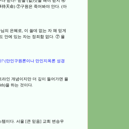
무나 받나
받을
일
짓을 해야 받지
④
?
(
)
事待天命
⑦
구원은 죽어봐야 안다
아
)
. (
님의 은혜로
이 쓸데 없는 자 왜 믿게
,
도 안에 있는 자는 정죄함 없다
⑦
율
.
까
만인구원론이나 만인지옥론 성경
? (
트라인 개념이지만 더 깊이 들어가면 율
을 하는 것이다
ith)
.
시스템이다
서울
큰 믿음
교회 변승우
.
[
]