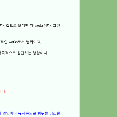
난다
겉으로 보기엔 다
이다
그런
.
works
.
정적인
로서 행위이고
works
,
적극적으로 칭찬하는 행함이다
.
니다
.
 원인이나 유지용으로 행위를 강조한