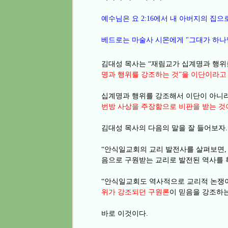
예수님은 요
에서
내 아버지의 집으
2:16
베드로는 마술사 시몬에게
그대가 하나
"
김대성 목사는
재림교가 십계명과 행위
“
명과 행위를 강조하는 것
을 이단이라고
”
십계명과 행위를 강조해서 이단이 아니
번방 사상을 주장함으로 비판을 받는 것
김대성 목사의 다음의 말을 잘 들어보자.
안식일교회의 교리 발전사를 살펴보면
“
,
음으로 구원받는 교리로 발전된 역사를 
안식일교회도 역사적으로 교리적 논쟁이
“
위가 강조되던 구원론
이 믿음을 강조하
바로 이것이다
.