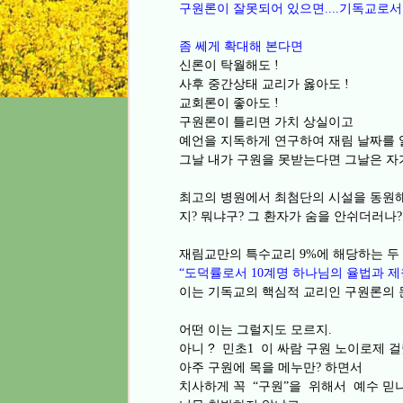
구원론이 잘못되어 있으면
기독교로서
....
좀 쎄게 확대해 본다면
신론이 탁월해도
!
사후 중간상태 교리가 옳아도
!
교회론이 좋아도
!
구원론이 틀리면 가치 상실이고
예언을 지독하게 연구하여 재림 날짜를
그날 내가 구원을 못받는다면 그날은 자
최고의 병원에서 최첨단의 시설을 동원
지
뭐냐구
그 환자가 숨을 안쉬더러나
?
?
재림교만의 특수교리
에 해당하는 두
9%
도덕률로서
계명 하나님의 율법과 제
“
10
이는 기독교의 핵심적 교리인 구원론의
어떤 이는 그럴지도 모르지
.
아니 ? 민초
이 싸람 구원 노이로제 
1
아주 구원에 목을 메누만
하면서
?
치사하게 꼭
구원
을 위해서 예수 믿
“
”