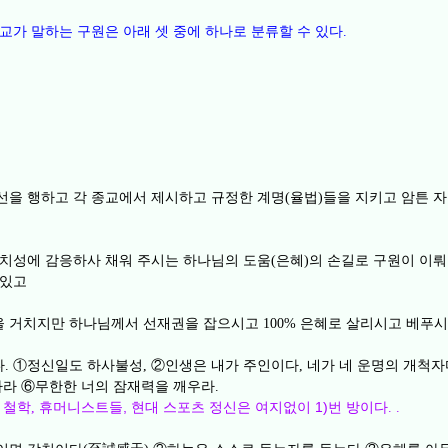
교가 말하는 구원은 아래 셋 중에 하나로 분류할 수 있다
.
선을 행하고 각 종교에서 제시하고 규정한 계명
율법
들을 지키고 암튼 
(
)
 치성에 감응하사 채워 주시는 하나님의 도움
은혜
의 손길로 구원이 이
(
)
 있고
을 거치지만 하나님께서 선재권을 잡으시고
은혜로 살리시고 베푸시
100%
다
①
정신일도 하사불성
②
인생은 내가 주인이다
네가 네 운명의 개척
.
,
,
하라
⑥
무한한 너의 잠재력을 깨우라
.
 철학
휴머니스트들, 현대 스포츠 정신은 여지없이 1)번 방이다
,
.
.