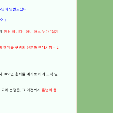
주님이 열받으셨다
.
이오
』
.
데
전혀 아니다
아니 어느 누가
십계
!
“
간의 행위를 구원의 신분과 연계시키는
2
으나
년 총회를 계기로 하여 오직 믿
1888
 교리 논쟁은
그 이전까지
율법의 행
,