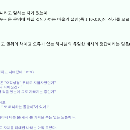
아니라고 말하는 자가 있는데
 무서운 운명에 빠질 것인가하는 바울의 설명
롬
의 진가를 모르
(
1:18-3:10)
최고 권위의 책이고 오류가 없는 하나님의 유일한 계시의 정답이라는 믿음
병하고 자빠졌네
!
ㅎㅎ
)
 온
“
오직성경
”
루터도 지염자였던가
?
다 자빠진건가
?
란 책을 했는데 그도 자빠지는 중인가
?
어도
,
적으로 해석하는 돌팔이
?
가 있어도
해야지 다른 불
(
계시
)
를 가져올 수는 없는 노릇이다
.
교 자체를 폐쇄한 나라는 아직 못봤다
.