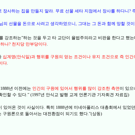
로 장사하는 집을 만들지 말라
무료 선물 세타 지점에서 장사를 하다니
.
?
님의 선물을 돈으로 사려고 생각하였으니
그대는 그 돈과 함께 망할 것
,
를 강조하는
하는 것을 두고 타 교단이 율법주의라고 비판을 한다고 했는
”
 하나
천지당 만부당이다
?
.
라
십계명
안식일
과 행위를 구원의 얻는 조건이나 유지 조건으로 즉 인
(
)
이다
.
년 이전에는
인간의 구원에 있어서 행위를 많이 강조한 측면
이 있
 1888
확인할 수 있다
년 안식교 발행 교계 언론기관 기자회견 자료집
.” (1997
)
 있어온 것이 사실이다
특히
년에 미네아폴리스 대총회에서 있었던
.
1888
는 구원론으로 돌아서는 대전환점이 되기도 했다
상동
.”(
)