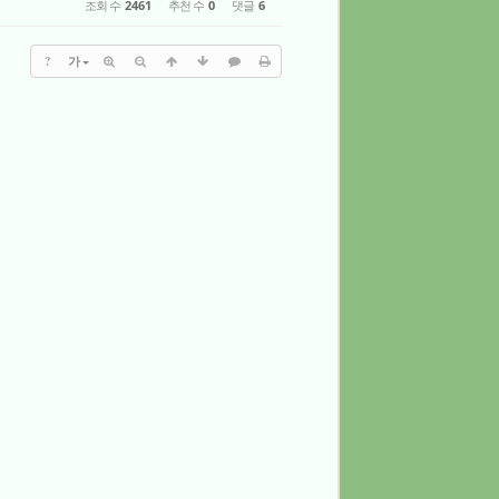
조회 수
2461
추천 수
0
댓글
6
?
가