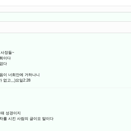
제사장들~
교회이다
요없다
부음이 너희안에 거하나니
고,,,)요일2:28
 때 성경이지
행차를 시킨 사람의 글이요 말이다