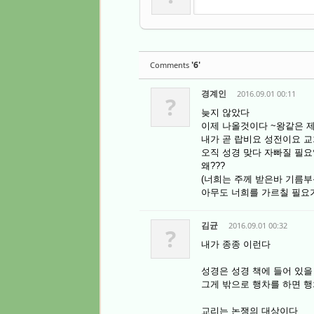
'6'
Comments
경계인
2016.09.01 00:11
?
늦지 않았다
이제 나올것이다 ~왕같은 
내가 곧 랍비요 성전이요 
오직 성경 맞다 자빠질 필
왜???
(너희는 주께 받은바 기름
아무도 너희를 가르칠 필요가 없
김균
2016.09.01 00:32
?
내가 종종 이런다
성경은 성경 책에 들어 있을
그게 밖으로 행차를 하면 
교리는 논쟁의 대상이다