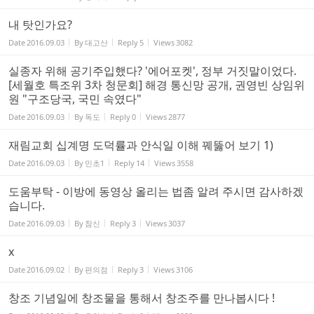
내 탓인가요?
Date
2016.09.03
By
대고산
Reply
5
Views
3082
실종자 위해 공기주입했다? '에어포켓', 정부 거짓말이었다.
[세월호 특조위 3차 청문회] 해경 통신망 공개, 권영빈 상임위
원 "구조당국, 국민 속였다"
Date
2016.09.03
By
독도
Reply
0
Views
2877
재림교회 십계명 도덕률과 안식일 이해 꿰뚫어 보기 1)
Date
2016.09.03
By
민초1
Reply
14
Views
3558
도움부탁 - 이방에 동영상 올리는 법좀 알려 주시면 감사하겠
습니다.
Date
2016.09.03
By
참신
Reply
3
Views
3037
x
Date
2016.09.02
By
편의점
Reply
3
Views
3106
창조 기념일에 창조물을 통해서 창조주를 만나봅시다 !