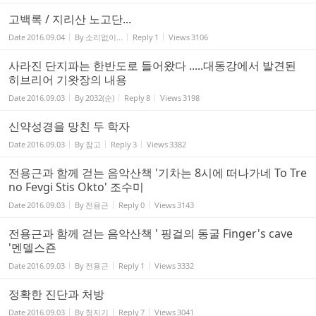
고백록 / 지리산 노고단...
Date
2016.09.04
By
소리없이...
Reply
1
Views
3106
사라진 단지파는 한반도로 들어왔다 .....대동강에서 발견된
히브리어 기왓장의 내용
Date
2016.09.03
By
2032(순)
Reply
8
Views
3198
신약성경을 망친 두 학자
Date
2016.09.03
By
참고
Reply
3
Views
3382
전용근과 함께 걷는 음악산책 '기차는 8시에 떠나가네 To Tre
no Fevgi Stis Okto' 조수미
Date
2016.09.03
By
전용근
Reply
0
Views
3143
전용근과 함께 걷는 음악산책 ' 핑걸의 동굴 Finger's cave
'멘델스죤
Date
2016.09.03
By
전용근
Reply
1
Views
3332
정확한 진단과 처방
Date
2016.09.03
By
청지기
Reply
7
Views
3041