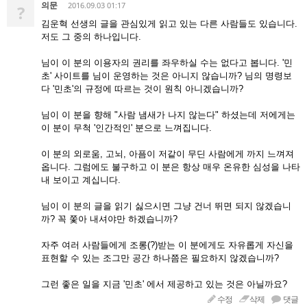
의문
2016.09.03 01:17
?
김운혁 선생의 글을 관심있게 읽고 있는 다른 사람들도 있습니다.
저도 그 중의 하나입니다.
님이 이 분의 이용자의 권리를 좌우하실 수는 없다고 봅니다. '민
초' 사이트를 님이 운영하는 것은 아니지 않습니까? 님의 명령보
다 '민초'의 규정에 따르는 것이 원칙 아니겠습니까?
님이 이 분을 향해 "사람 냄새가 나지 않는다" 하셨는데 저에게는
이 분이 무척 '인간적인' 분으로 느껴집니다.
이 분의 외로움, 고뇌, 아픔이 저같이 무딘 사람에게 까지 느껴져
옵니다. 그럼에도 불구하고 이 분은 항상 매우 온유한 심성을 나타
내 보이고 계십니다.
님이 이 분의 글을 읽기 싫으시면 그냥 건너 뛰면 되지 않겠습니
까? 꼭 쫓아 내셔야만 하겠습니까?
자주 여러 사람들에게 조롱(?)받는 이 분에게도 자유롭게 자신을
표현할 수 있는 조그만 공간 하나쯤은 필요하지 않겠습니까?
그런 좋은 일을 지금 '민초' 에서 제공하고 있는 것은 아닐까요?
수정
삭제
댓글