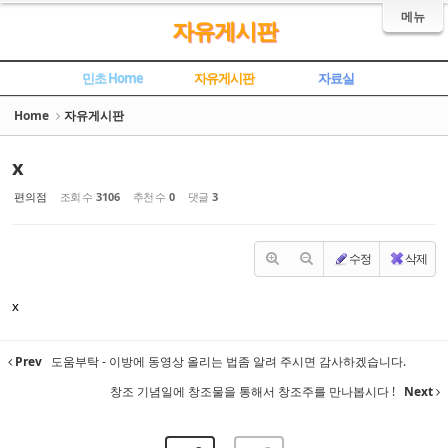
Sketchbook5, 스케치북5
Sketchbook5, 스케치북5
메뉴
자유게시판
민초 Home
자유게시판
자료실
Home
자유게시판
x
편의점
조회 수
3106
추천 수
0
댓글
3
수정
삭제
x
Prev
도움부탁 - 이방에 동영상 올리는 법좀 알려 주시면 감사하겠습니다.
창조 기념일에 창조물을 통해서 창조주를 만나봅시다 !
Next