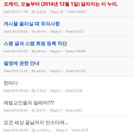
오케이, 오늘부터 (2014년 12월 1일) 달라지는 이 누리.
Date
2014.11.30
By
김원일
Reply
29
Views
64682
게시물 올리실 때 유의사항
Date
2013.04.06
By
admin
Reply
0
Views
93752
스팸 글과 스팸 회원 등록 차단
Date
2013.04.06
By
admin
Reply
0
Views
109206
필명에 관한 안내
Date
2010.12.05
By
admin
Reply
0
Views
141232
한마디
Date
2016.09.04
By
거부감
Reply
1
Views
3726
재림교인들의 딜레마???
Date
2016.09.04
By
청지기
Reply
3
Views
3441
요건 세상 끝날까지 민스다에...
Date
2016.09.04
By
소리없이...
Reply
2
Views
3279