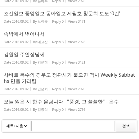
Date
2016.09.02
By
은하수
Reply
0
Views
2928
조선일보 중앙일보 동아일보 세월호 청문회 보도 ‘0건’
Date
2016.09.02
By
보이콧
Reply
0
Views
3171
속박에서 벗어나서
Date
2016.09.02
By
대고산
Reply
3
Views
2928
김원일 주인장님께
Date
2016.09.02
By
김운혁
Reply
0
Views
3121
샤바트 복수의 경우도 정관사가 붙으면 역시 Weekly Sabbat
hs 만을 가리킴
Date
2016.09.02
By
김운혁
Reply
0
Views
2920
오늘 읽은 시 한수 올림니다..."풍경, 그 쓸쓸한" - 은수
Date
2016.09.02
By
김종식
Reply
0
Views
2736
검색