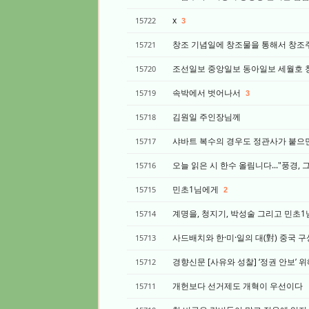
x
15722
3
창조 기념일에 창조물을 통해서 창조주
15721
조선일보 중앙일보 동아일보 세월호 청
15720
속박에서 벗어나서
15719
3
김원일 주인장님께
15718
샤바트 복수의 경우도 정관사가 붙으면 역시
15717
오늘 읽은 시 한수 올림니다..."풍경, 그
15716
민초1님에게
15715
2
계명을, 청지기, 박성술 그리고 민초
15714
사드배치와 한·미·일의 대(對) 중국 
15713
경향신문 [사유와 성찰] ‘정권 안보’ 
15712
개헌보다 선거제도 개혁이 우선이다
15711