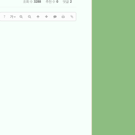
조회 수
3288
추천 수
0
댓글
2
?
가