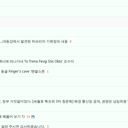
....대동강에서 발견된 히브리어 기왓장의 내용
8
떠나가네 To Treno Fevgi Stis Okto' 조수미
 Finger's cave '멘델스죤
1
, 정부 거짓말이었다. [세월호 특조위 3차 청문회] 해경 통신망 공개, 권영빈 상임위원 
 꿰뚫어 보기 1)
14
좀 알려 주시면 감사하겠습니다.
3