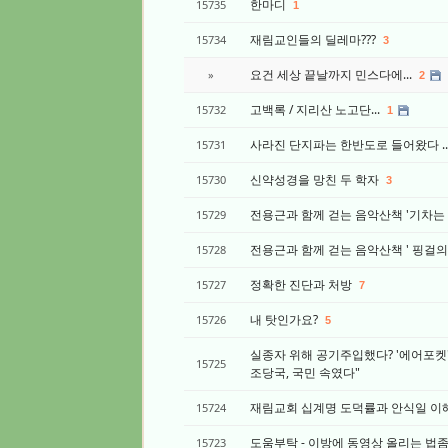
한마디
15735
1
재림교인들의 딜레마???
15734
3
요건 세상 끝날까지 민스다에...
»
2
고백록 / 지리산 노고단...
15732
1
사라진 단지파는 한반도로 들어왔다 .
15731
신약성경을 망친 두 학자
15730
3
전용근과 함께 걷는 음악산책 '기차는 8시에 
15729
전용근과 함께 걷는 음악산책 ' 핑걸의 동굴
15728
정확한 진단과 처방
15727
7
내 탓인가요?
15726
5
실종자 위해 공기주입했다? '에어포켓'
15725
조당국, 국민 속였다"
재림교회 십계명 도덕률과 안식일 이해
15724
도움부탁 - 이방에 동영상 올리는 법
15723