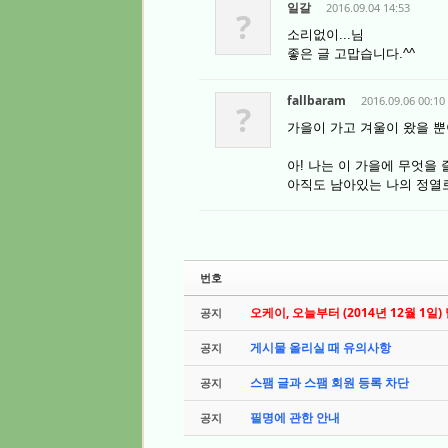
일갈
2016.09.04 14:53
?
소리없이...님
좋은 글 고맙습니다.^^
fallbaram
2016.09.06 00:10
?
가을이 가고 겨울이 왔을 
아! 나는 이 가을에 무엇을
아직도 남아있는 나의 정열로
번호
오케이, 오늘부터 (2014년 12월 1일)
공지
게시물 올리실 때 유의사항
공지
스팸 글과 스팸 회원 등록 차단
공지
필명에 관한 안내
공지